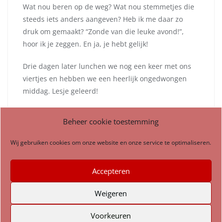
Wat nou beren op de weg? Wat nou stemmetjes die
steeds iets anders aangeven? Heb ik me daar zo
druk om gemaakt? “Zonde van die leuke avond!”,
hoor ik je zeggen. En ja, je hebt gelijk!
Drie dagen later lunchen we nog een keer met ons
viertjes en hebben we een heerlijk ongedwongen
middag. Lesje geleerd!
Bericht
Beheer cookie toestemming
navigatie
Wij gebruiken cookies om onze website en onze service te optimaliseren.
Accepteren
Weigeren
Home
Verhalenverteller
Nieuws & Agenda
Voorkeuren
Mijn activiteiten
Contactgegevens
Privacybeleid